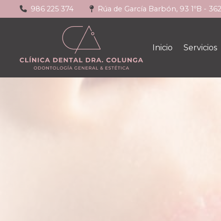
986 225 374
Rúa de García Barbón, 93 1ºB - 36
Inicio
Servicios