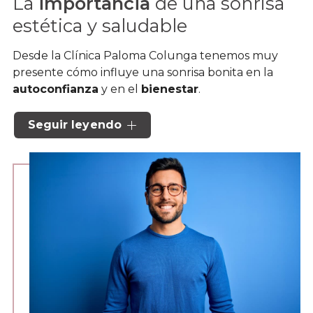
La
importancia
de una sonrisa
estética y saludable
Desde la Clínica Paloma Colunga tenemos muy
presente cómo influye una sonrisa bonita en la
autoconfianza
y en el
bienestar
.
Por ello, nuestros
especialistas en estética
Seguir leyendo
dental en Vigo
te ayudarán a conseguir la sonrisa
que siempre has soñado a través de un
tratamiento
completamente personalizado, teniendo en
cuenta tus gustos, tus necesidades y tus objetivos
concretos.