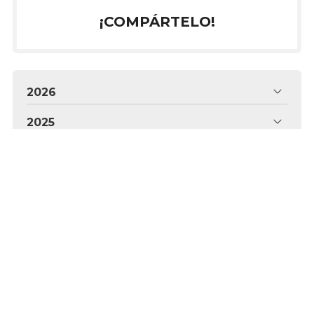
¡COMPÁRTELO!
2026
2025
2024
2023
Dentistas en Vigo - Clínica Paloma
Colunga